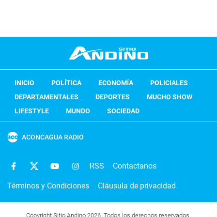
INICIO
POLÍTICA
ECONOMÍA
POLICIALES
DEPARTAMENTALES
DEPORTES
MUCHO SHOW
LIFESTYLE
MUNDO
SOCIEDAD
ACONCAGUA RADIO
RSS
Contactanos
Términos y Condiciones
Cláusula de privacidad
Copyright Sitio Andino 2026. Todos los derechos reservados.