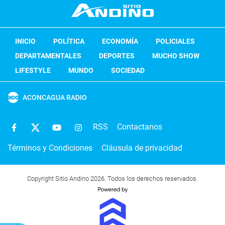
INICIO
POLÍTICA
ECONOMÍA
POLICIALES
DEPARTAMENTALES
DEPORTES
MUCHO SHOW
LIFESTYLE
MUNDO
SOCIEDAD
ACONCAGUA RADIO
RSS
Contactanos
Términos y Condiciones
Cláusula de privacidad
Copyright Sitio Andino 2026. Todos los derechos reservados.