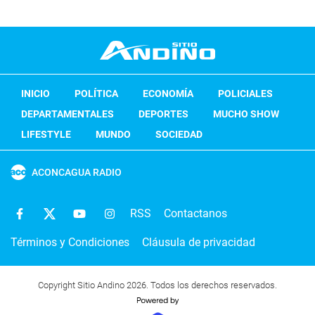
INICIO
POLÍTICA
ECONOMÍA
POLICIALES
DEPARTAMENTALES
DEPORTES
MUCHO SHOW
LIFESTYLE
MUNDO
SOCIEDAD
ACONCAGUA RADIO
RSS
Contactanos
Términos y Condiciones
Cláusula de privacidad
Copyright Sitio Andino 2026. Todos los derechos reservados.