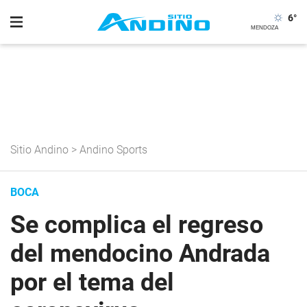
6
°
Sitio Andino
>
Andino Sports
BOCA
Se complica el regreso
del mendocino Andrada
por el tema del