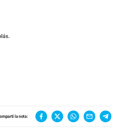
lás.
ompartí la nota: