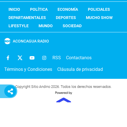
INICIO
POLÍTICA
ECONOMÍA
POLICIALES
DEPARTAMENTALES
DEPORTES
MUCHO SHOW
LIFESTYLE
MUNDO
SOCIEDAD
ACONCAGUA RADIO
RSS
Contactanos
Términos y Condiciones
Cláusula de privacidad
Copyright Sitio Andino 2026. Todos los derechos reservados.