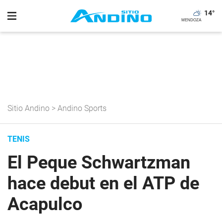
14
°
Sitio Andino
>
Andino Sports
TENIS
El Peque Schwartzman
hace debut en el ATP de
Acapulco