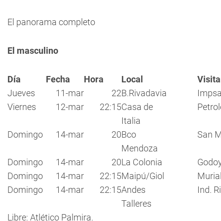
El panorama completo
El masculino
Día
Fecha
Hora
Local
Visit
Jueves
11-mar
22
B.Rivadavia
Imps
Viernes
12-mar
22:15
Casa de
Petro
Italia
Domingo
14-mar
20
Bco
San M
Mendoza
Domingo
14-mar
20
La Colonia
Godoy
Domingo
14-mar
22:15
Maipú/Giol
Muria
Domingo
14-mar
22:15
Andes
Ind. R
Talleres
Libre: Atlético Palmira.