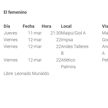
El femenino
Día
Fecha
Hora
Local
Vis
Jueves
11-mar
21:30
Maipú/Giol A
Ma
Viernes
12-mar
22
Impsa
Go
Viernes
12-mar
22
Andes Talleres
And
B
A
Viernes
12-mar
22
Atlético
Pe
Palmira
Libre: Leonado Murialdo.