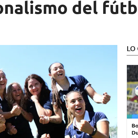
onalismo del fútb
LO
Bo
Du