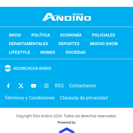
INICIO
POLÍTICA
ECONOMÍA
POLICIALES
DEPARTAMENTALES
DEPORTES
MUCHO SHOW
LIFESTYLE
MUNDO
SOCIEDAD
ACONCAGUA RADIO
RSS
Contactanos
Términos y Condiciones
Cláusula de privacidad
Copyright Sitio Andino 2026. Todos los derechos reservados.