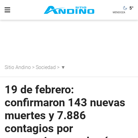
5
°
Sitio Andino
>
Sociedad
>
▼
19 de febrero:
confirmaron 143 nuevas
muertes y 7.886
contagios por