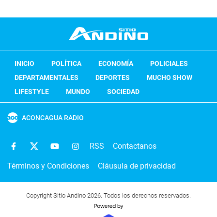
INICIO
POLÍTICA
ECONOMÍA
POLICIALES
DEPARTAMENTALES
DEPORTES
MUCHO SHOW
LIFESTYLE
MUNDO
SOCIEDAD
ACONCAGUA RADIO
RSS
Contactanos
Términos y Condiciones
Cláusula de privacidad
Copyright Sitio Andino 2026. Todos los derechos reservados.