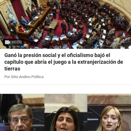
VIDEO
Ganó la presión social y el oficialismo bajó el
capítulo que abría el juego a la extranjerización de
tierras
Por Sitio Andino Política