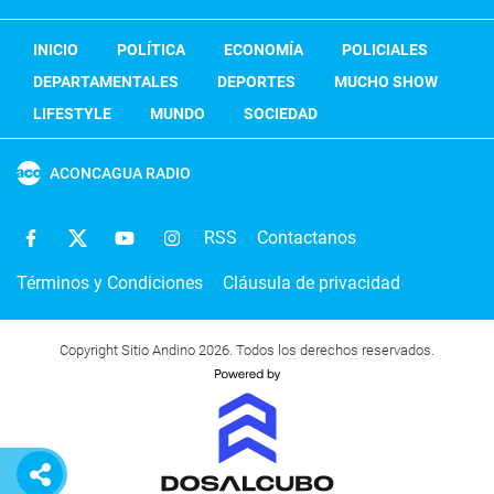
INICIO
POLÍTICA
ECONOMÍA
POLICIALES
DEPARTAMENTALES
DEPORTES
MUCHO SHOW
LIFESTYLE
MUNDO
SOCIEDAD
ACONCAGUA RADIO
RSS
Contactanos
Términos y Condiciones
Cláusula de privacidad
Copyright Sitio Andino 2026. Todos los derechos reservados.