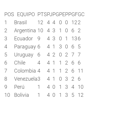
POS
EQUIPO
PTS
PJ
PG
PE
PP
GF
GC
1
Brasil
12
4
4
0
0
12
2
2
Argentina
10
4
3
1
0
6
2
3
Ecuador
9
4
3
0
1
13
6
4
Paraguay
6
4
1
3
0
6
5
5
Uruguay
6
4
2
0
2
7
7
6
Chile
4
4
1
1
2
6
6
7
Colombia
4
4
1
1
2
6
11
8
Venezuela
3
4
1
0
3
2
6
9
Perú
1
4
0
1
3
4
10
10
Bolivia
1
4
0
1
3
5
12