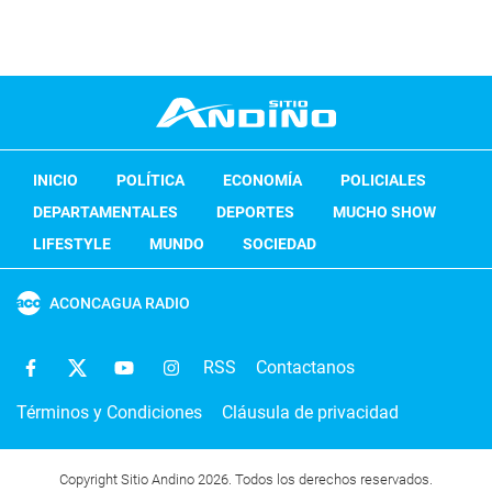
INICIO
POLÍTICA
ECONOMÍA
POLICIALES
DEPARTAMENTALES
DEPORTES
MUCHO SHOW
LIFESTYLE
MUNDO
SOCIEDAD
ACONCAGUA RADIO
RSS
Contactanos
Términos y Condiciones
Cláusula de privacidad
Copyright Sitio Andino 2026. Todos los derechos reservados.