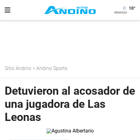
10
°
Sitio Andino
>
Andino Sports
Detuvieron al acosador de
una jugadora de Las
Leonas