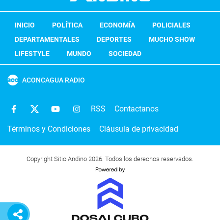
INICIO
POLÍTICA
ECONOMÍA
POLICIALES
DEPARTAMENTALES
DEPORTES
MUCHO SHOW
LIFESTYLE
MUNDO
SOCIEDAD
ACONCAGUA RADIO
RSS
Contactanos
Términos y Condiciones
Cláusula de privacidad
Copyright Sitio Andino 2026. Todos los derechos reservados.