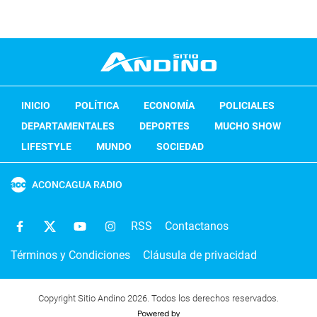
INICIO
POLÍTICA
ECONOMÍA
POLICIALES
DEPARTAMENTALES
DEPORTES
MUCHO SHOW
LIFESTYLE
MUNDO
SOCIEDAD
ACONCAGUA RADIO
RSS
Contactanos
Términos y Condiciones
Cláusula de privacidad
Copyright Sitio Andino 2026. Todos los derechos reservados.