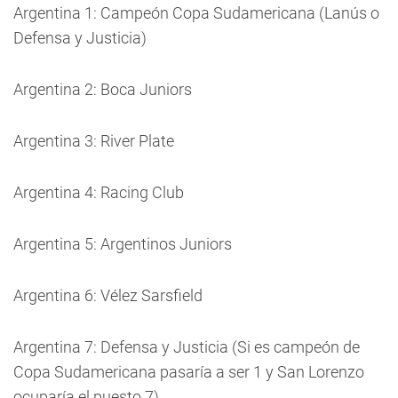
Argentina 1: Campeón Copa Sudamericana (Lanús o
Defensa y Justicia)
Argentina 2: Boca Juniors
Argentina 3: River Plate
Argentina 4: Racing Club
Argentina 5: Argentinos Juniors
Argentina 6: Vélez Sarsfield
Argentina 7: Defensa y Justicia (Si es campeón de
Copa Sudamericana pasaría a ser 1 y San Lorenzo
ocuparía el puesto 7)