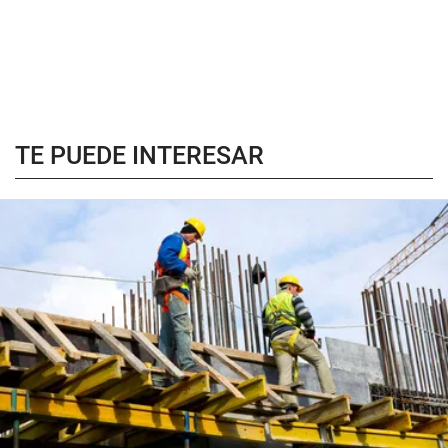
TE PUEDE INTERESAR