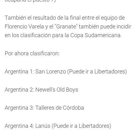
También el resultado de la final entre el equipo de
Florencio Varela y el "Granate" también puede incidir
en los clasificación para la Copa Sudamericana.
Por ahora clasificaron:
Argentina 1: San Lorenzo (Puede ir a Libertadores)
Argentina 2: Newell's Old Boys
Argentina 3: Talleres de Córdoba
Argentina 4: Lanús (Puede ir a Libertadores)