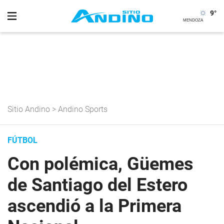
9
°
Sitio Andino
>
Andino Sports
FÚTBOL
Con polémica, Güemes
de Santiago del Estero
ascendió a la Primera