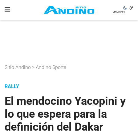
8
°
Sitio Andino
>
Andino Sports
RALLY
El mendocino Yacopini y
lo que espera para la
definición del Dakar