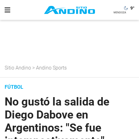
9
°
Sitio Andino
>
Andino Sports
FÚTBOL
No gustó la salida de
Diego Dabove en
Argentinos: "Se fue