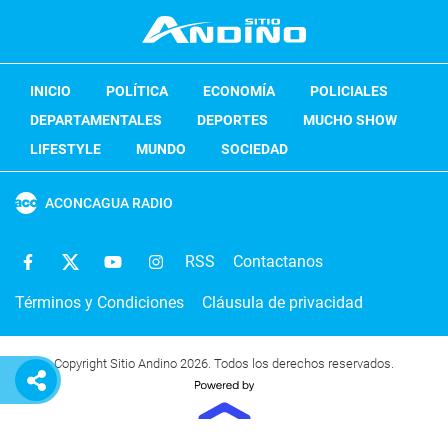
INICIO
POLÍTICA
ECONOMÍA
POLICIALES
DEPARTAMENTALES
DEPORTES
MUCHO SHOW
LIFESTYLE
MUNDO
SOCIEDAD
ACONCAGUA RADIO
RSS
Contactanos
Términos y Condiciones
Cláusula de privacidad
Copyright Sitio Andino 2026. Todos los derechos reservados.