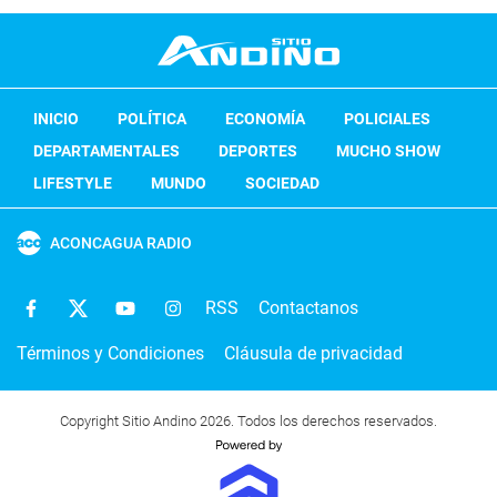
INICIO
POLÍTICA
ECONOMÍA
POLICIALES
DEPARTAMENTALES
DEPORTES
MUCHO SHOW
LIFESTYLE
MUNDO
SOCIEDAD
ACONCAGUA RADIO
RSS
Contactanos
Términos y Condiciones
Cláusula de privacidad
Copyright Sitio Andino 2026. Todos los derechos reservados.