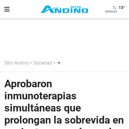
13
°
Sitio Andino
>
Sociedad
>
▼
Aprobaron
inmunoterapias
simultáneas que
prolongan la sobrevida en