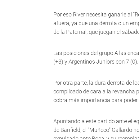
Por eso River necesita ganarle al "R
afuera, ya que una derrota o un emp
de la Paternal, que juegan el sábad
Las posiciones del grupo A las enca
(+3) y Argentinos Juniors con 7 (0).
Por otra parte, la dura derrota de l
complicado de cara a la revancha par
cobra más importancia para poder 
Apuntando a este partido ante el e
de Banfield, el "Muñeco" Gallardo n
expulsado ante Boca, y su reempla