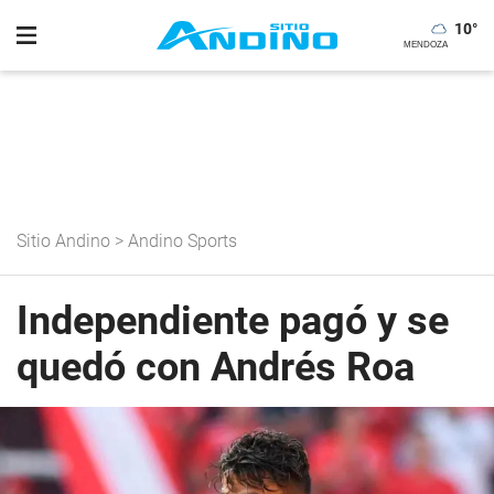
10
°
Sitio Andino
>
Andino Sports
Independiente pagó y se
quedó con Andrés Roa