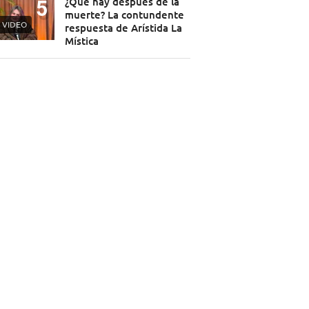
¿Qué hay después de la
muerte? La contundente
VIDEO
respuesta de Arístida La
Mística