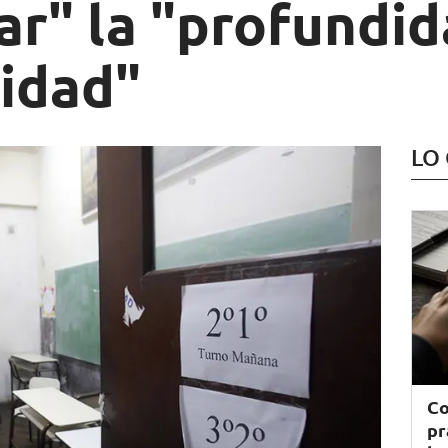
ar" la "profundid
lidad"
LO
Co
pr