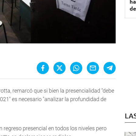
ha
d
rotta, remarcó que si bien la presencialidad "debe
 2021" es necesario "analizar la profundidad de
LA
regreso presencial en todos los niveles pero