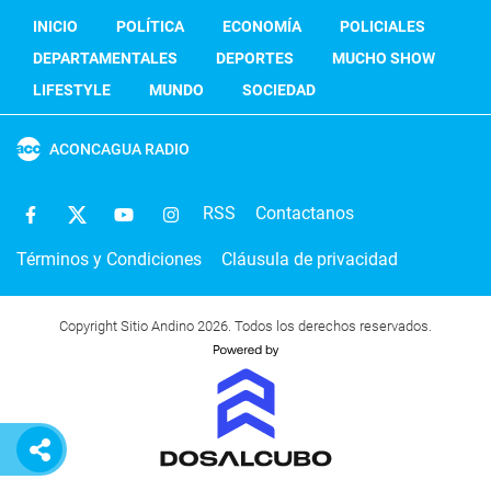
INICIO
POLÍTICA
ECONOMÍA
POLICIALES
DEPARTAMENTALES
DEPORTES
MUCHO SHOW
LIFESTYLE
MUNDO
SOCIEDAD
ACONCAGUA RADIO
RSS
Contactanos
Términos y Condiciones
Cláusula de privacidad
Copyright Sitio Andino 2026. Todos los derechos reservados.