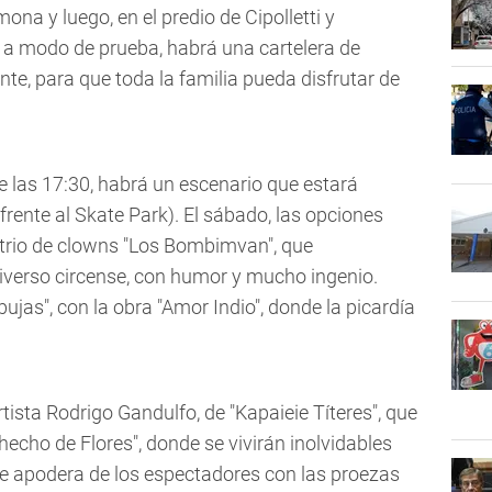
na y luego, en el predio de Cipolletti y
 a modo de prueba, habrá una cartelera de
te, para que toda la familia pueda disfrutar de
e las 17:30, habrá un escenario que estará
frente al Skate Park). El sábado, las opciones
el trio de clowns "Los Bombimvan", que
niverso circense, con humor y mucho ingenio.
bujas", con la obra "Amor Indio", donde la picardía
rtista Rodrigo Gandulfo, de "Kapaieie Títeres", que
echo de Flores", donde se vivirán inolvidables
e apodera de los espectadores con las proezas