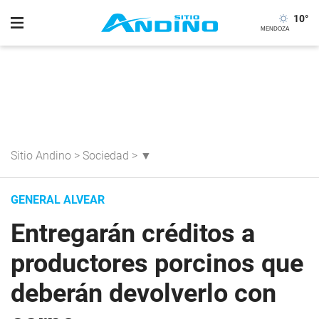
10
°
Sitio Andino
>
Sociedad
>
▼
GENERAL ALVEAR
Entregarán créditos a
productores porcinos que
deberán devolverlo con