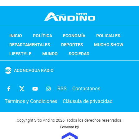
INICIO
POLÍTICA
ECONOMÍA
POLICIALES
DEPARTAMENTALES
DEPORTES
MUCHO SHOW
LIFESTYLE
MUNDO
SOCIEDAD
ACONCAGUA RADIO
RSS
Contactanos
Términos y Condiciones
Cláusula de privacidad
Copyright Sitio Andino 2026. Todos los derechos reservados.