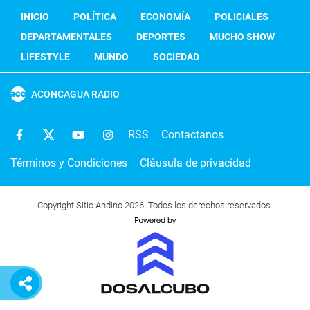
INICIO
POLÍTICA
ECONOMÍA
POLICIALES
DEPARTAMENTALES
DEPORTES
MUCHO SHOW
LIFESTYLE
MUNDO
SOCIEDAD
ACONCAGUA RADIO
RSS
Contactanos
Términos y Condiciones
Cláusula de privacidad
Copyright Sitio Andino 2026. Todos los derechos reservados.