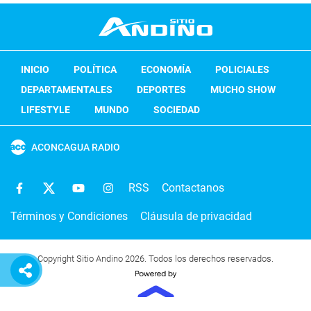
INICIO
POLÍTICA
ECONOMÍA
POLICIALES
DEPARTAMENTALES
DEPORTES
MUCHO SHOW
LIFESTYLE
MUNDO
SOCIEDAD
ACONCAGUA RADIO
RSS
Contactanos
Términos y Condiciones
Cláusula de privacidad
Copyright Sitio Andino 2026. Todos los derechos reservados.