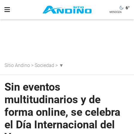
6
°
Sitio Andino
>
Sociedad
>
▼
Sin eventos
multitudinarios y de
forma online, se celebra
el Día Internacional del