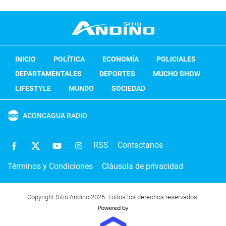
INICIO
POLÍTICA
ECONOMÍA
POLICIALES
DEPARTAMENTALES
DEPORTES
MUCHO SHOW
LIFESTYLE
MUNDO
SOCIEDAD
ACONCAGUA RADIO
RSS
Contactanos
Términos y Condiciones
Cláusula de privacidad
Copyright Sitio Andino 2026. Todos los derechos reservados.