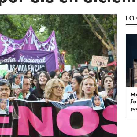
LO
Me
fo
pa