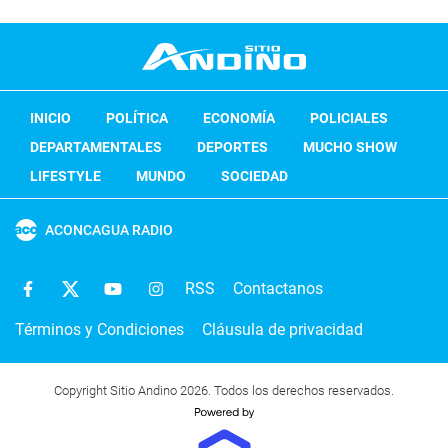
INICIO
POLÍTICA
ECONOMÍA
POLICIALES
DEPARTAMENTALES
DEPORTES
MUCHO SHOW
LIFESTYLE
MUNDO
SOCIEDAD
ACONCAGUA RADIO
RSS
Contactanos
Términos y Condiciones
Cláusula de privacidad
Copyright Sitio Andino 2026. Todos los derechos reservados.