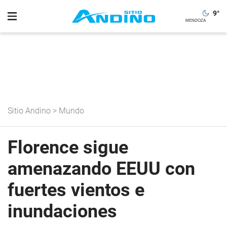
9
°
Sitio Andino
>
Mundo
Florence sigue
amenazando EEUU con
fuertes vientos e
inundaciones