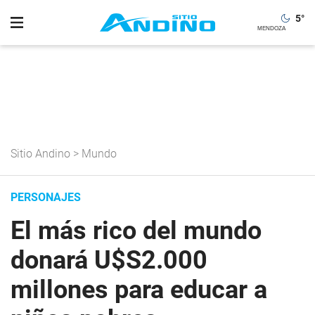
5
°
Sitio Andino
>
Mundo
PERSONAJES
El más rico del mundo
donará U$S2.000
millones para educar a