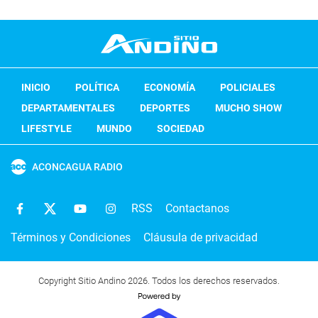
INICIO
POLÍTICA
ECONOMÍA
POLICIALES
DEPARTAMENTALES
DEPORTES
MUCHO SHOW
LIFESTYLE
MUNDO
SOCIEDAD
ACONCAGUA RADIO
RSS
Contactanos
Términos y Condiciones
Cláusula de privacidad
Copyright Sitio Andino 2026. Todos los derechos reservados.