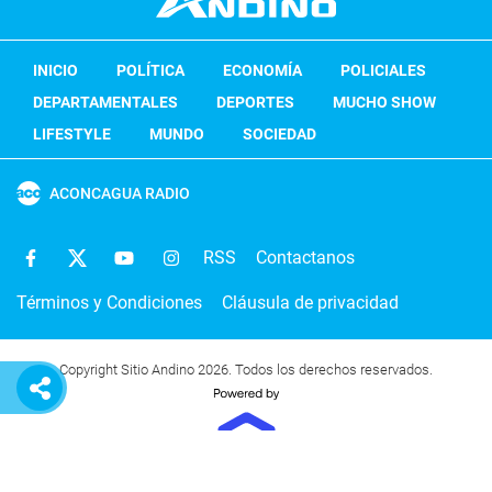
INICIO
POLÍTICA
ECONOMÍA
POLICIALES
DEPARTAMENTALES
DEPORTES
MUCHO SHOW
LIFESTYLE
MUNDO
SOCIEDAD
ACONCAGUA RADIO
RSS
Contactanos
Términos y Condiciones
Cláusula de privacidad
Copyright Sitio Andino 2026. Todos los derechos reservados.