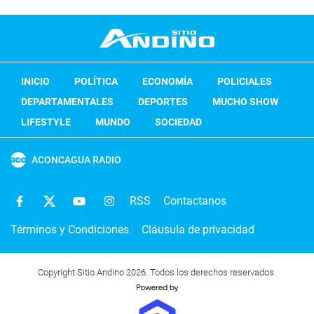
INICIO
POLÍTICA
ECONOMÍA
POLICIALES
DEPARTAMENTALES
DEPORTES
MUCHO SHOW
LIFESTYLE
MUNDO
SOCIEDAD
ACONCAGUA RADIO
RSS
Contactanos
Términos y Condiciones
Cláusula de privacidad
Copyright Sitio Andino 2026. Todos los derechos reservados.