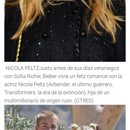
NICOLA PELTZJusto antes de sus días veraniegos
con Sofia Richie, Bieber vivía un feliz romance con la
actriz Nicola Peltz (Airbender: el último guerrero,
Transformers: la era de la extinción), hija de un
multimillonario de origen ruso. (GTRES)