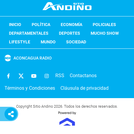
INICIO
POLÍTICA
ECONOMÍA
POLICIALES
DEPARTAMENTALES
DEPORTES
MUCHO SHOW
LIFESTYLE
MUNDO
SOCIEDAD
ACONCAGUA RADIO
RSS
Contactanos
Términos y Condiciones
Cláusula de privacidad
Copyright Sitio Andino 2026. Todos los derechos reservados.