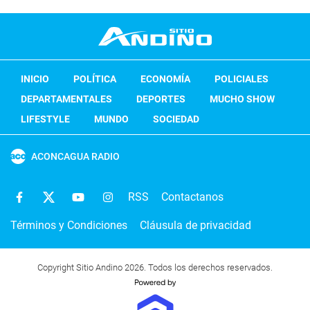
INICIO
POLÍTICA
ECONOMÍA
POLICIALES
DEPARTAMENTALES
DEPORTES
MUCHO SHOW
LIFESTYLE
MUNDO
SOCIEDAD
ACONCAGUA RADIO
RSS
Contactanos
Términos y Condiciones
Cláusula de privacidad
Copyright Sitio Andino 2026. Todos los derechos reservados.