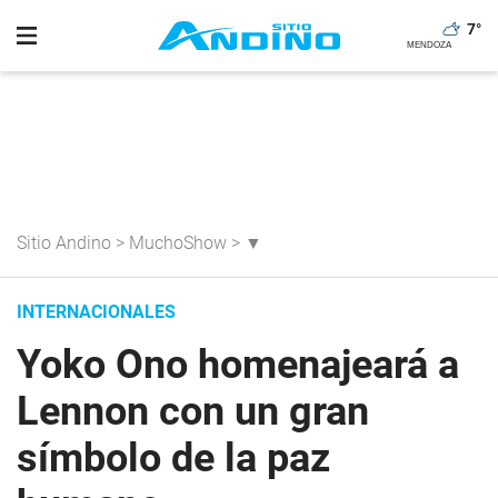
7
°
Sitio Andino
>
MuchoShow
>
▼
INTERNACIONALES
Yoko Ono homenajeará a
Lennon con un gran
símbolo de la paz