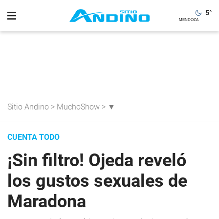
5
°
Sitio Andino
>
MuchoShow
>
▼
CUENTA TODO
¡Sin filtro! Ojeda reveló
los gustos sexuales de
Maradona