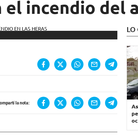
 el incendio del 
LO
ompartí la nota:
As
pe
oc