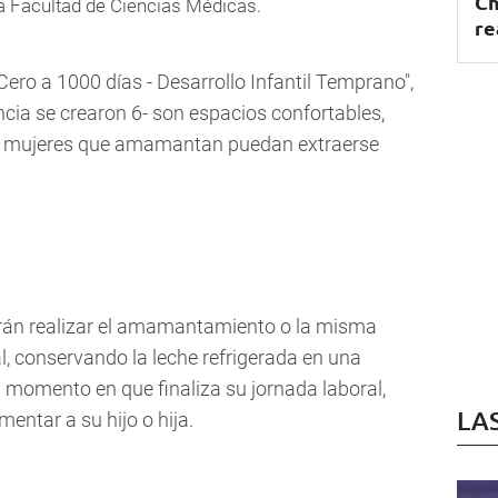
Ch
la Facultad de Ciencias Médicas.
re
ero a 1000 días - Desarrollo Infantil Temprano",
vincia se crearon 6- son espacios confortables,
las mujeres que amamantan puedan extraerse
drán realizar el amamantamiento o la misma
al, conservando la leche refrigerada en una
el momento en que finaliza su jornada laboral,
LA
mentar a su hijo o hija.