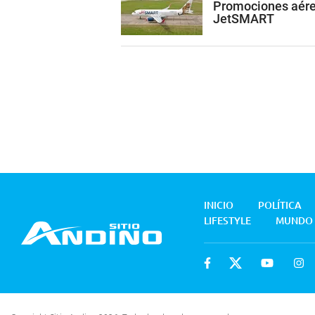
Promociones aére
JetSMART
INICIO
POLÍTICA
LIFESTYLE
MUNDO