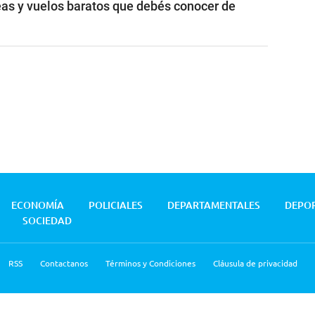
as y vuelos baratos que debés conocer de
ECONOMÍA
POLICIALES
DEPARTAMENTALES
DEPO
SOCIEDAD
RSS
Contactanos
Términos y Condiciones
Cláusula de privacidad