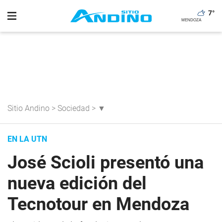
7
°
Sitio Andino
>
Sociedad
>
▼
EN LA UTN
José Scioli presentó una
nueva edición del
Tecnotour en Mendoza