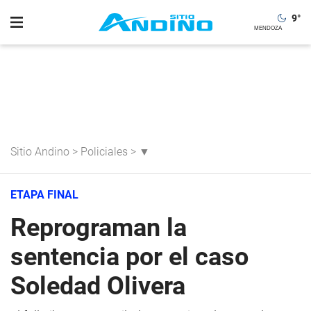
9
°
Sitio Andino
>
Policiales
>
▼
ETAPA FINAL
Reprograman la
sentencia por el caso
Soledad Olivera