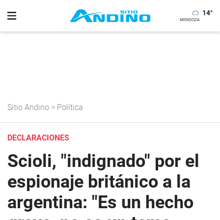
14
°
Sitio Andino
>
Política
DECLARACIONES
Scioli, "indignado" por el
espionaje británico a la
argentina: "Es un hecho